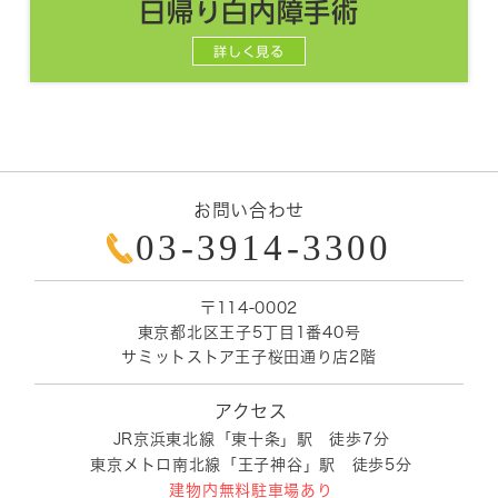
日帰り白内障手術
詳しく見る
年末年始休診のお知らせ
2025/11/23
2025年12月28日（日）～2026年1月4日（日）は休
診とさせていただきます。
よろしくお願いいたします。
お問い合わせ
03-3914-3300
2025年度北区眼科健診について
2025/6/10
対象者には、東京都北区から受診券が発送されてい
ます。
〒114-0002
当院での北区眼科健診は、予約制ではありませんの
東京都北区王子5丁目1番40号
で、
サミットストア王子桜田通り店2階
受診券をご持参の上、診療時間内に直接当院にお越
しください。
実施期間は、7月1日（火）～12月27日（土）です。
アクセス
よろしくお願いいたします。
JR京浜東北線「東十条」駅 徒歩7分
東京メトロ南北線「王子神谷」駅 徒歩5分
建物内無料駐車場あり