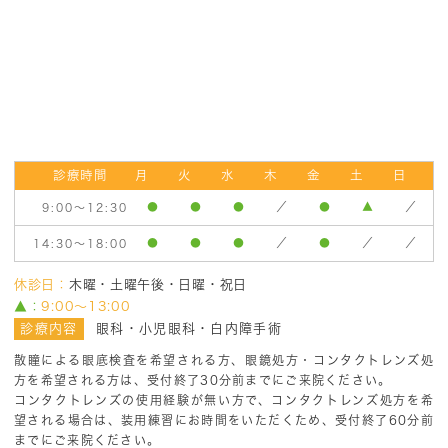
夏期休診のお知らせ
2025/6/20
2025年8月10日（日）～8月17日（日）は休診とさせ
ていただきます。
よろしくお願いいたします。
年末年始休診のお知らせ
2024/11/9
診療時間
月
火
水
木
金
土
日
2024年12月29日（日）～2025年1月5日（日）は休
診とさせていただきます。
●
●
●
／
●
▲
／
9:00〜12:30
よろしくお願いいたします。
●
●
●
／
●
／
／
14:30〜18:00
休診日：
木曜・土曜午後・日曜・祝日
2024年度北区眼科健診について
2024/6/21
▲：
9:00〜13:00
診療内容
眼科・小児眼科・白内障手術
対象者には、東京都北区から受診券が発送されてい
ます。
散瞳による眼底検査を希望される方、眼鏡処方・コンタクトレンズ処
当院での北区眼科健診は、予約制ではありませんの
方を希望される方は、受付終了30分前までにご来院ください。
で、
コンタクトレンズの使用経験が無い方で、コンタクトレンズ処方を希
受診券をご持参の上、診療時間内に直接当院にお越
しください。
望される場合は、装用練習にお時間をいただくため、受付終了60分前
実施期間は、7月1日（月）～12月28日（土）です。
までにご来院ください。