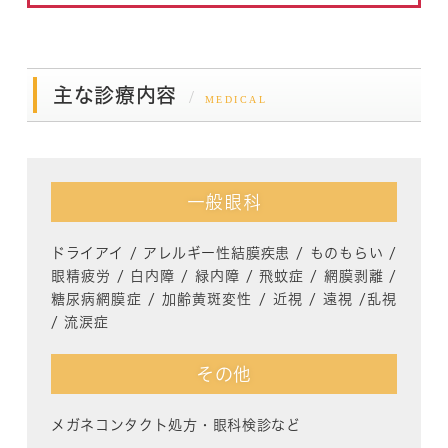
主な診療内容
MEDICAL
一般眼科
ドライアイ
/
アレルギー性結膜疾患
/
ものもらい
/
眼精疲労
/
⽩内障
/
緑内障
/
⾶蚊症
/
網膜剥離
/
糖尿病網膜症
/
加齢⻩斑変性
/
近視
/
遠視
/
乱視
/
流涙症
その他
メガネコンタクト処方・眼科検診など