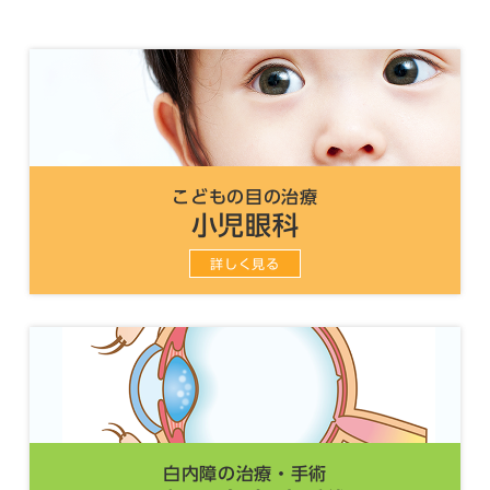
14:30～18:00は、都合により、髙田眼鏡店による眼
鏡調整、眼鏡相談を休止させていただきます。ご迷
惑をおかけしますが、よろしくお願いいたします。
なお、眼鏡処方やコンタクトレンズ処方につきまし
ては、通常通り実施いたします。
土曜日の診療時間変更について
2026/1/10
こどもの目の治療
2026年1月10日（土）から、土曜日の診療時間が9時
小児眼科
～13時となりました。
よろしくお願い申し上げます。
詳しく見る
2026年8月7日（金）午後診療時間
2026/4/22
変更のお知らせ
8月7日（金）午後は都合により、15時15分に診療開
始となります。
8月7日（金）診療時間 9時～12時30分 15時15分～
18時
ご迷惑おかけしますが、よろしくお願いいたしま
白内障の治療・手術
す。