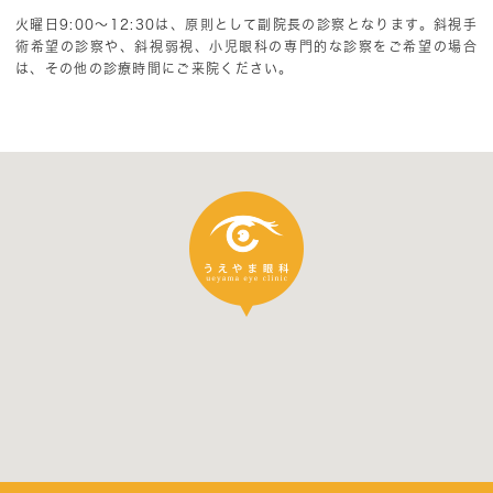
よろしくお願いいたします。
火曜日9:00～12:30は、原則として副院長の診察となります。斜視手
術希望の診察や、斜視弱視、小児眼科の専門的な診察をご希望の場合
は、その他の診療時間にご来院ください。
眼鏡調整、眼鏡相談お休みのお知
2024/10/18
らせ
2024年10月29日（火）14:30～18:00は、事情によ
り、髙田眼鏡店による眼鏡調整、眼鏡相談を休止さ
せていただきます。ご迷惑をおかけしますが、よろ
しくお願いいたします。
なお、眼鏡処方やコンタクトレンズ処方につきまし
ては、通常通り実施いたします。
眼鏡調整、眼鏡相談お休みのお知ら
2024/9/30
せ
2024年10月1日（火）14:30～18:00、4日（金）
14:30～18:00は、事情により、髙田眼鏡店による眼
鏡調整、眼鏡相談を休止させていただきます。ご迷
惑をおかけしますが、よろしくお願いいたします。
なお、眼鏡処方やコンタクトレンズ処方につきまし
ては、通常通り実施いたします。